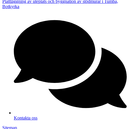
Plattläggning av uteplats och byggnation av stödmurar i Tumba,
Botkyrka
Kontakta oss
Sitemap