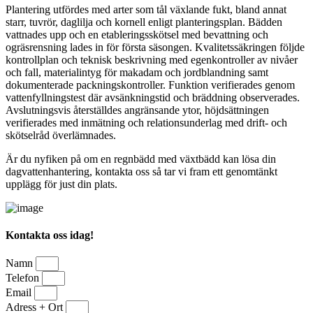
Plantering utfördes med arter som tål växlande fukt, bland annat
starr, tuvrör, daglilja och kornell enligt planteringsplan. Bädden
vattnades upp och en etableringsskötsel med bevattning och
ogräsrensning lades in för första säsongen. Kvalitetssäkringen följde
kontrollplan och teknisk beskrivning med egenkontroller av nivåer
och fall, materialintyg för makadam och jordblandning samt
dokumenterade packningskontroller. Funktion verifierades genom
vattenfyllningstest där avsänkningstid och bräddning observerades.
Avslutningsvis återställdes angränsande ytor, höjdsättningen
verifierades med inmätning och relationsunderlag med drift- och
skötselråd överlämnades.
Är du nyfiken på om en regnbädd med växtbädd kan lösa din
dagvattenhantering, kontakta oss så tar vi fram ett genomtänkt
upplägg för just din plats.
Kontakta oss idag!
Namn
Telefon
Email
Adress + Ort