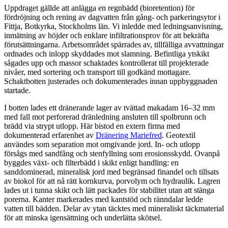
Uppdraget gällde att anlägga en regnbädd (bioretention) för
fördröjning och rening av dagvatten från gång- och parkeringsytor i
Fittja, Botkyrka, Stockholms län. Vi inledde med ledningsanvisning,
inmätning av höjder och enklare infiltrationsprov för att bekräfta
förutsättningarna. Arbetsområdet spärrades av, tillfälliga avvattningar
ordnades och inlopp skyddades mot slamning. Befintliga ytskikt
sågades upp och massor schaktades kontrollerat till projekterade
nivåer, med sortering och transport till godkänd mottagare.
Schaktbotten justerades och dokumenterades innan uppbyggnaden
startade.
I botten lades ett dränerande lager av tvättad makadam 16–32 mm
med fall mot perforerad dränledning ansluten till spolbrunn och
brädd via strypt utlopp. Här bistod en extern firma med
dokumenterad erfarenhet av
Dränering Mariefred
. Geotextil
användes som separation mot omgivande jord. In- och utlopp
försågs med sandfång och stenfyllning som erosionsskydd. Ovanpå
byggdes växt- och filterbädd i skikt enligt handling: en
sanddominerad, mineralisk jord med begränsad finandel och tillsats
av biokol för att nå rätt kornkurva, porvolym och hydraulik. Lagren
lades ut i tunna skikt och lätt packades för stabilitet utan att stänga
porerna. Kanter markerades med kantstöd och ränndalar ledde
vatten till bädden. Delar av ytan täcktes med mineraliskt täckmaterial
för att minska igensättning och underlätta skötsel.