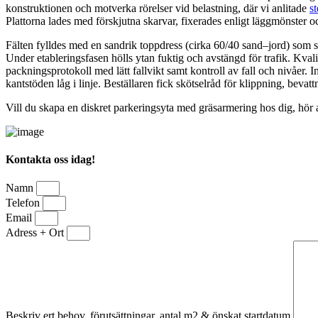
konstruktionen och motverka rörelser vid belastning, där vi anlitade
s
Plattorna lades med förskjutna skarvar, fixerades enligt läggmönster o
Fälten fylldes med en sandrik toppdress (cirka 60/40 sand–jord) som s
Under etableringsfasen hölls ytan fuktig och avstängd för trafik. Kva
packningsprotokoll med lätt fallvikt samt kontroll av fall och nivåer.
kantstöden låg i linje. Beställaren fick skötselråd för klippning, bev
Vill du skapa en diskret parkeringsyta med gräsarmering hos dig, hör a
Kontakta oss idag!
Namn
Telefon
Email
Adress + Ort
Beskriv ert behov, förutsättningar, antal m2 & önskat startdatum