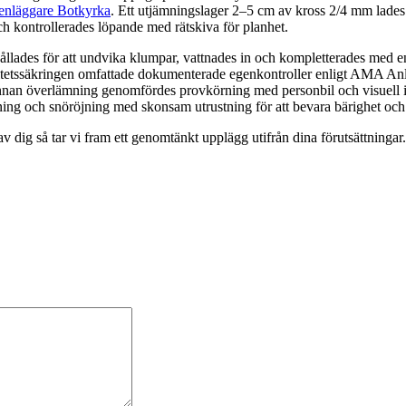
tenläggare Botkyrka
. Ett utjämningslager 2–5 cm av kross 2/4 mm lades 
ch kontrollerades löpande med rätskiva för planhet.
ållades för att undvika klumpar, vattnades in och kompletterades med en
litetssäkringen omfattade dokumenterade egenkontroller enligt AMA Anläg
 Innan överlämning genomfördes provkörning med personbil och visuell ins
attning och snöröjning med skonsam utrustning för att bevara bärighet och
v dig så tar vi fram ett genomtänkt upplägg utifrån dina förutsättningar.