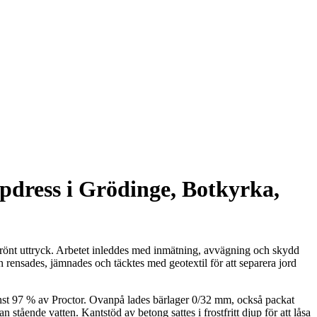
pdress i Grödinge, Botkyrka,
grönt uttryck. Arbetet inleddes med inmätning, avvägning och skydd
en rensades, jämnades och täcktes med geotextil för att separera jord
nst 97 % av Proctor. Ovanpå lades bärlager 0/32 mm, också packat
 stående vatten. Kantstöd av betong sattes i frostfritt djup för att låsa