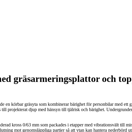
ed gräsarmeringsplattor och top
de en körbar gräsyta som kombinerar bärighet för personbilar med ett 
s till projekterat djup med hänsyn till tjälrisk och bärighet. Undergrund
derad kross 0/63 mm som packades i etapper med vibrationsvält till mi
 lutning mot genomsläppliga partier så att ytan kan hantera nederbörd utan