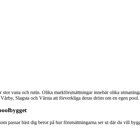
or vana och rutin. Olika markförutsättningar innebär olika utmaninga
 Vårby, Slagsta och Vårsta att förverkliga deras dröm om en egen pool.
poolbygget
som passar bäst dig beror på hur förutsättningarna ser ut där du vill b