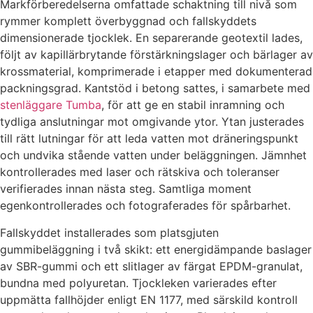
Markförberedelserna omfattade schaktning till nivå som
rymmer komplett överbyggnad och fallskyddets
dimensionerade tjocklek. En separerande geotextil lades,
följt av kapillärbrytande förstärkningslager och bärlager av
krossmaterial, komprimerade i etapper med dokumenterad
packningsgrad. Kantstöd i betong sattes, i samarbete med
stenläggare Tumba
, för att ge en stabil inramning och
tydliga anslutningar mot omgivande ytor. Ytan justerades
till rätt lutningar för att leda vatten mot dräneringspunkt
och undvika stående vatten under beläggningen. Jämnhet
kontrollerades med laser och rätskiva och toleranser
verifierades innan nästa steg. Samtliga moment
egenkontrollerades och fotograferades för spårbarhet.
Fallskyddet installerades som platsgjuten
gummibeläggning i två skikt: ett energidämpande baslager
av SBR-gummi och ett slitlager av färgat EPDM-granulat,
bundna med polyuretan. Tjockleken varierades efter
uppmätta fallhöjder enligt EN 1177, med särskild kontroll