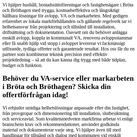
Vi hjälper hushåll, bostadsrättsföreningar och fastighetsägare i Bröta
och Bröthagen med trygga, kostnadseffektiva och långsiktigt
hållbara lösningar för avlopp, VA och markarbeten. Med gedigen
erfarenhet av lokala markförhållanden och gällande regelverk tar vi
helhetsansvar från projektering och tillstånd till installation,
driftsättning och dokumentation. Oavsett om du behöver anlägga
enskilt avlopp, koppla in kommunalt VA, renovera avloppsstammar
eller få snabb hjälp vid stopp i avloppet levererar vi fackmässigt
utförande, tydliga offerter och garanterade resultat. Hos oss får du en
partner som kombinerar teknisk precision med effektiv
projektledning – så att du kan känna dig trygg med både tidplan,
budget och funktion.
Behöver du VA-service eller markarbeten
i Bröta och Bröthagen? Skicka din
offertförfrågan idag!
Vi erbjuder smidiga helhetslösningar anpassade efter din fastighet,
från provgropar och dimensionering till installation, slutbesiktning
och serviceavtal. Som kvalitetsmedveten markfirma arbetar vi enligt
branschens krav och rekommendationer, använder godkända
material och dokumenterar varje steg. Vi hjälper även till med
handlingar för tillstånd och dialog med kommunen vid enskilt