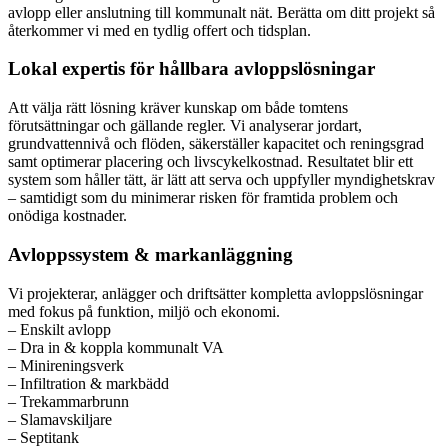
avlopp eller anslutning till kommunalt nät. Berätta om ditt projekt så
återkommer vi med en tydlig offert och tidsplan.
Lokal expertis för hållbara avloppslösningar
Att välja rätt lösning kräver kunskap om både tomtens
förutsättningar och gällande regler. Vi analyserar jordart,
grundvattennivå och flöden, säkerställer kapacitet och reningsgrad
samt optimerar placering och livscykelkostnad. Resultatet blir ett
system som håller tätt, är lätt att serva och uppfyller myndighetskrav
– samtidigt som du minimerar risken för framtida problem och
onödiga kostnader.
Avloppssystem & markanläggning
Vi projekterar, anlägger och driftsätter kompletta avloppslösningar
med fokus på funktion, miljö och ekonomi.
– Enskilt avlopp
– Dra in & koppla kommunalt VA
– Minireningsverk
– Infiltration & markbädd
– Trekammarbrunn
– Slamavskiljare
– Septitank