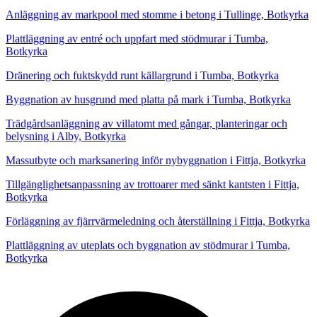
Anläggning av markpool med stomme i betong i Tullinge, Botkyrka
Plattläggning av entré och uppfart med stödmurar i Tumba,
Botkyrka
Dränering och fuktskydd runt källargrund i Tumba, Botkyrka
Byggnation av husgrund med platta på mark i Tumba, Botkyrka
Trädgårdsanläggning av villatomt med gångar, planteringar och
belysning i Alby, Botkyrka
Massutbyte och marksanering inför nybyggnation i Fittja, Botkyrka
Tillgänglighetsanpassning av trottoarer med sänkt kantsten i Fittja,
Botkyrka
Förläggning av fjärrvärmeledning och återställning i Fittja, Botkyrka
Plattläggning av uteplats och byggnation av stödmurar i Tumba,
Botkyrka