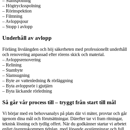
– Stamspolning
– Högtrycksspolning
– Rörinspektion
– Filmning
– Avloppsjour
– Stopp i avlopp
Underhåll av avlopp
Förläng livslängden och höj säkerheten med professionellt underhåll
och renovering anpassad efter rörens skick och material.
– Avloppsrenovering
– Relining
– Stambyte
– Slamsugning
– Byte av vattenledning & rörläggning
– Byta avloppsrör i gjutjärn
– Byta läckande rörledning
Så går vår process till – tryggt från start till mål
Vi börjar med en behovsanalys på plats där vi mäter, provtar och går
igenom dina mål och förutsättningar. Därefter tar vi fram ritningar,
teknisk lösning och tydlig offert. När du godkänner startar vi arbetet
enligt överenskommen tidplan, med löpande avstämningar och full